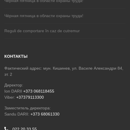
Чёрная пятница в области охраны труда!
Чёрная пятница в области охраны труда!
Reguli de comportare în caz de cutremur
КОНТАКТЫ
Фактический адрес: мун. Кишинев, ул. Василе Александри 84,
эт. 2
Директор:
Ion DARII
+373 068118455
Viber:
+37379113300
Заместитель директора:
Sandu DARII:
+373 68061330
022 20 33 55