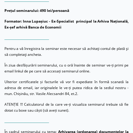
Prețul seminarului: 490 lei/persoană
Formator:
Inna Lupașiuc - Ex-Specialist principal la Arhiva Națională,
Ex-șef arhivă Banca de Economii
______________________________
Pentru a vă înregistra la seminar este necesar să achitaţi contul de plată şi
să completaţi ancheta.
În ziua desfășurării seminarului, cu o oră înainte de seminar ve-ți primi pe
email linkul de pe care să accesați seminarul online.
Ulterior certificatele și facturile vă vor fi expediate în formă scanată la
adresa de email, iar originalele le ve-ți putea ridica de la sediul nostru -
mun. Chișinău, str. Vasile Alecsandri 84, et.2.
ATENȚIE !!! Calculatorul de la care ve-ți vizualiza seminarul trebuie să fie
dotat cu boxe sau căști (să aveți sunet).
______________________________
În cadrul seminarului cu tema:
Arhivarea (ordonarea) documentelor la