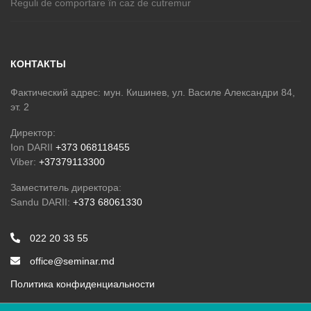
Reguli de comportare în caz de cutremur
КОНТАКТЫ
Фактический адрес: мун. Кишинев, ул. Василе Александри 84,
эт. 2
Директор:
Ion DARII
+373 068118455
Viber:
+37379113300
Заместитель директора:
Sandu DARII:
+373 68061330
022 20 33 55
office@seminar.md
Политика конфиденциальности