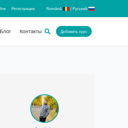
йти
Регистрация
Română
| Русский
Блог
Контакты
Добавить курс