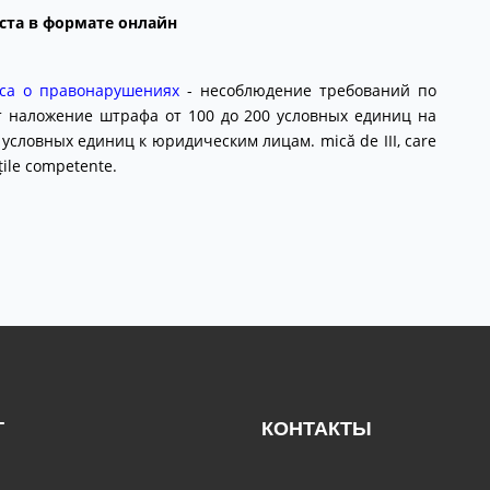
еста в формате онлайн
са о правонарушениях
- несоблюдение требований по
т наложение штрафа от 100 до 200 условных единиц на
 условных единиц к юридическим лицам. mică de III, care
țile competente.
Г
КОНТАКТЫ