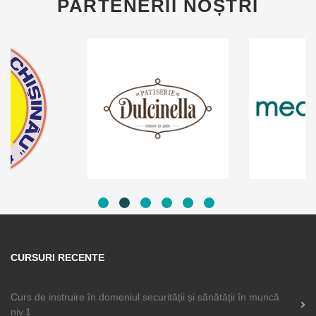
PARTENERII NOȘTRI
1
2
3
4
5
6
CURSURI RECENTE
Curs de instruire în domeniul securității și sănătății în muncă
niv.1