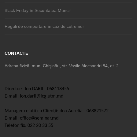
Black Friday în Securitatea Muncii!
Reguli de comportare în caz de cutremur
CONTACTE
Adresa fizică: mun. Chişinău, str. Vasile Alecsandri 84, et. 2
Director: Ion DARII - 068118455
E-mail: ion.darii@icg.utm.md
Manager relații cu Clienții: dna Aurelia - 068821572
E-mail: office@seminar.md
Telefon fix: 022 20 33 55