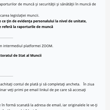
raporturilor de muncă și securității și sănătății în muncă de
carea legislației muncii.
e ce țin de evidența personalului la nivel de unitate,
se referă la raporturile de muncă
_________
rin intermediul platformei ZOOM.
oratul de Stat al Muncii
_________
 achitaţi contul de plată şi să completaţi ancheta. În ziua
nar veți primi pe email linkul de pe care să accesați
te în formă scanată la adresa de email, iar originalele le ve-ți