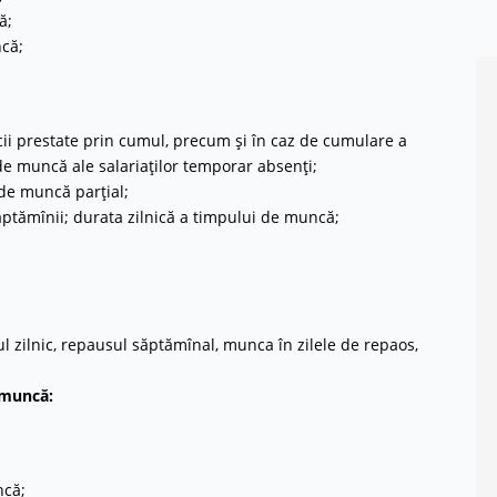
ă;
că;
ii prestate prin cumul, precum și în caz de cumulare a
 de muncă ale salariaților temporar absenți;
de muncă parțial;
ptămînii; durata zilnică a timpului de muncă;
 zilnic, repausul săptămînal, munca în zilele de repaos,
 muncă:
ncă;