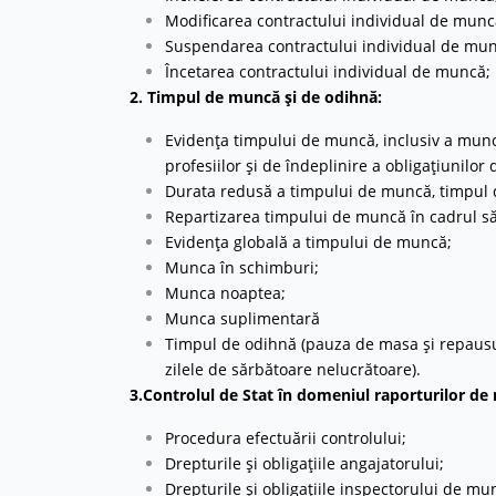
Modificarea contractului individual de munc
Suspendarea contractului individual de mun
Încetarea contractului individual de muncă;
2. Timpul de muncă și de odihnă:
Evidența timpului de muncă, inclusiv a munc
profesiilor și de îndeplinire a obligațiunilor
Durata redusă a timpului de muncă, timpul 
Repartizarea timpului de muncă în cadrul să
Evidența globală a timpului de muncă;
Munca în schimburi;
Munca noaptea;
Munca suplimentară
Timpul de odihnă (pauza de masa și repausul
zilele de sărbătoare nelucrătoare).
3.Controlul de Stat în domeniul raporturilor de
Procedura efectuării controlului;
Drepturile și obligațiile angajatorului;
Drepturile și obligațiile inspectorului de mu