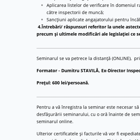
Aplicarea listelor de verificare în domeniul 
către inspectorii de muncă;
Sancțiuni aplicate angajatorului pentru încăl
4.Întrebări/ răspunsuri referitor la unele astect
precum și ultimele modificări ale legislației ce 
_______________________________________________________
Seminarul se va petrece la distanță (ONLINE), p
Formator - Dumitru STAVILĂ, Ex-Director Inspect
Preţul: 600 lei/persoană.
_______________________________________________________
Pentru a vă înregistra la seminar este necesar să
desfășurării seminarului, cu o oră înainte de semi
seminarul online.
Ulterior certificatele și facturile vă vor fi expedia