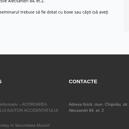
sile Alecsandri 84, et.2.
 seminarul trebuie să fie dotat cu boxe sau căști (să aveți
G
CONTACTE
informativ – ACORDAREA
Adresa fizică: mun. Chişinău, str.
LUI AJUTOR ACCIDENTATULUI
Alecsandri 84, et. 2
riday în Securitatea Muncii!