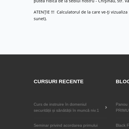
putea ridica de la sediul nostru - Chișinău, str. Va
ATENȚIE !!! Calculatorul de la care ve-ți vizualiza
sunet).
CURSURI RECENTE
BLO
Curs de instruire în domeniul
Panou 
securității și sănătății în muncă niv.1
PRIMU
Seminar privind acordarea primului
Black F