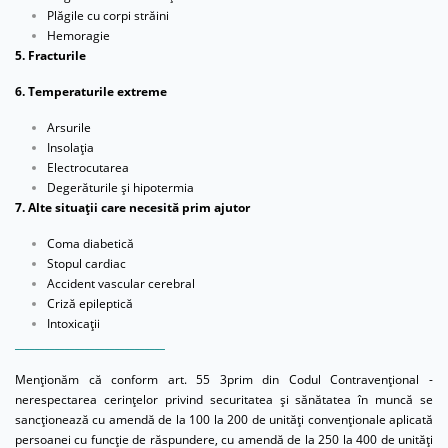
Plăgile cu corpi străini
Hemoragie
5. Fracturile
6. Temperaturile extreme
Arsurile
Insolaţia
Electrocutarea
Degerăturile şi hipotermia
7. Alte situaţii care necesită prim ajutor
Coma diabetică
Stopul cardiac
Accident vascular cerebral
Criză epileptică
Intoxicaţii
______________________________
Menționăm că conform art. 55 3prim din Codul Contravențional -
nerespectarea cerinţelor privind securitatea și sănătatea în muncă se
sancţionează cu amendă de la 100 la 200 de unităţi convenţionale aplicată
persoanei cu funcţie de răspundere, cu amendă de la 250 la 400 de unităţi