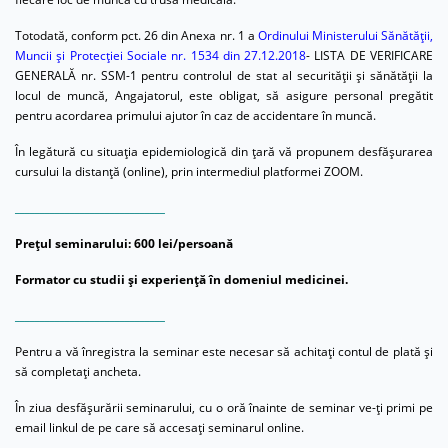
Totodată, conform pct. 26 din Anexa nr. 1 a
Ordinului Ministerului Sănătății,
Muncii și Protecției Sociale nr. 1534 din 27.12.2018
- LISTA DE VERIFICARE
GENERALĂ nr. SSM-1 pentru controlul de stat al securității și sănătății la
locul de muncă, Angajatorul, este obligat, să asigure personal pregătit
pentru acordarea primului ajutor în caz de accidentare în muncă.
În legătură cu situația epidemiologică din țară vă propunem desfășurarea
cursului la distanță (online), prin intermediul platformei ZOOM.
______________________________
Prețul seminarului: 600 lei/persoană
Formator cu studii și experiență în domeniul medicinei.
______________________________
Pentru a vă înregistra la seminar este necesar să achitaţi contul de plată şi
să completaţi ancheta.
În ziua desfășurării seminarului, cu o oră înainte de seminar ve-ți primi pe
email linkul de pe care să accesați seminarul online.