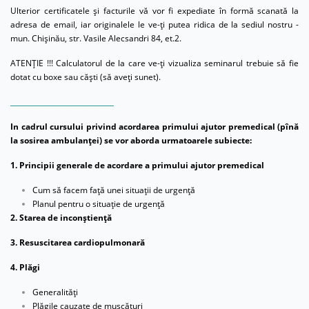
Ulterior certificatele și facturile vă vor fi expediate în formă scanată la
adresa de email, iar originalele le ve-ți putea ridica de la sediul nostru -
mun. Chișinău, str. Vasile Alecsandri 84, et.2.
ATENȚIE !!! Calculatorul de la care ve-ți vizualiza seminarul trebuie să fie
dotat cu boxe sau căști (să aveți sunet).
______________________________
In cadrul cursului privind acordarea primului ajutor premedical (pînă
la sosirea ambulanței) se vor aborda urmatoarele subiecte:
1. Principii generale de acordare a primului ajutor premedical
Cum să facem faţă unei situaţii de urgenţă
Planul pentru o situaţie de urgenţă
2. Starea de inconştienţă
3. Resuscitarea cardiopulmonară
4. Plăgi
Generalităţi
Plăgile cauzate de muşcături