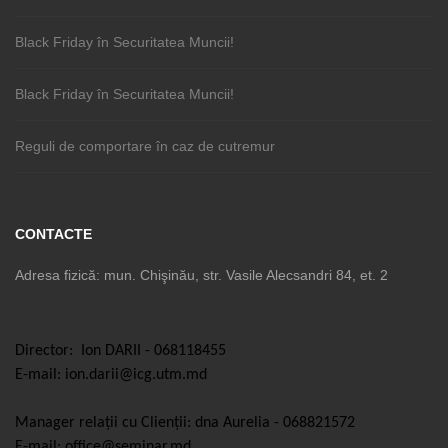
Black Friday în Securitatea Muncii!
Black Friday în Securitatea Muncii!
Reguli de comportare în caz de cutremur
CONTACTE
Adresa fizică: mun. Chişinău, str. Vasile Alecsandri 84, et. 2
Director: Ion DARII - 068118455
E-mail: ion.darii@icg.utm.md
Manager relații cu Clienții: dna Aurelia - 068821572
E-mail: office@seminar.md